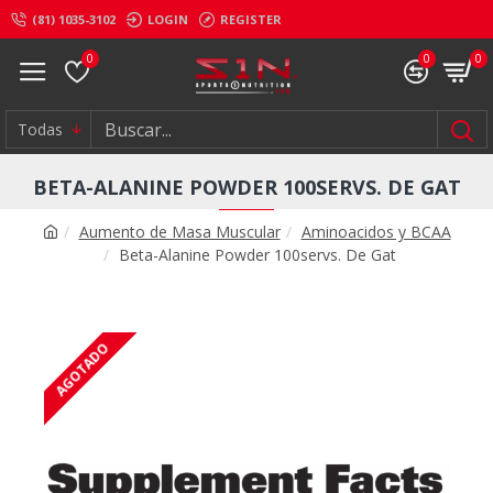
(81) 1035-3102
LOGIN
REGISTER
0
0
0
Todas
BETA-ALANINE POWDER 100SERVS. DE GAT
Aumento de Masa Muscular
Aminoacidos y BCAA
Beta-Alanine Powder 100servs. De Gat
AGOTADO