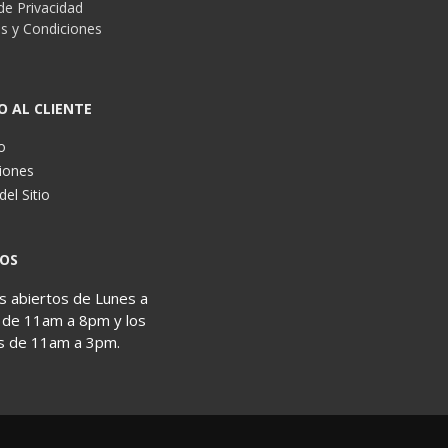
 de Privacidad
s y Condiciones
s
O AL CLIENTE
o
iones
el Sitio
OS
 abiertos de Lunes a
 de 11am a 8pm y los
s de 11am a 3pm.