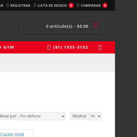
AR
REGISTRAR
LISTA DE DESEOS
COMPARAR
0
0
0 artículo(s) - $0.00
O GYM
(81) 1035-3102
denar por
Mostrar