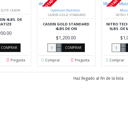
AGOTADO
AGOTADO
ELITE CASEIN
Optimum Nutrition
Musc
CASEIN GOLD STANDARD
NITRO 
EIN 4LBS. DE
ATIZE
CASEIN GOLD STANDARD
NITRO TEC
4LBS DE ON
5LBS. DE
200.00
$1,200.00
$1,
COMPRAR
COMPRAR
Pregunta
Comprar
Pregunta
Comprar
Haz llegado al fin de la lista