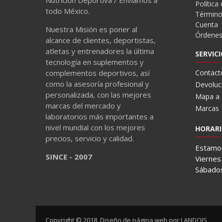
Nutrición Deportiva / Enviamos a
Política
todo México.
Término
Cuenta
Nuestra Misión es poner al
Órdene
alcance de clientes, deportistas,
atletas y entrenadores la última
SERVICI
tecnología en suplementos y
complementos deportivos, así
Contact
como la asesoría profesional y
Devoluc
personalizada, con las mejores
Mapa a d
marcas del mercado y
Marcas
laboratorios más importantes a
nivel mundial con los mejores
HORARI
precios, servicio y calidad.
Estamos
SINCE - 2007
Viernes
Sábado
Copyright © 2018, Diseño de página web por LANDOIS