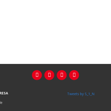
RESA
Tweets by S_1_N
de