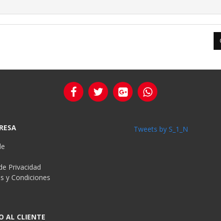
RESA
Tweets by S_1_N
de
 de Privacidad
s y Condiciones
s
O AL CLIENTE