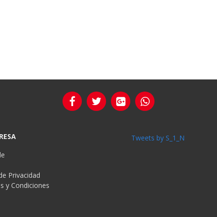
RESA
Tweets by S_1_N
de
 de Privacidad
s y Condiciones
s