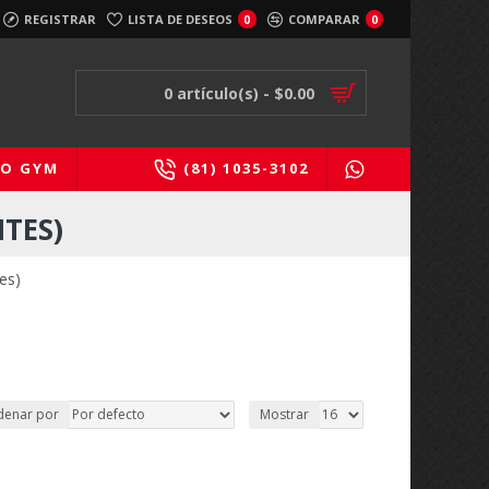
REGISTRAR
LISTA DE DESEOS
COMPARAR
0
0
0 artículo(s) - $0.00
PO GYM
(81) 1035-3102
TES)
es)
denar por
Mostrar