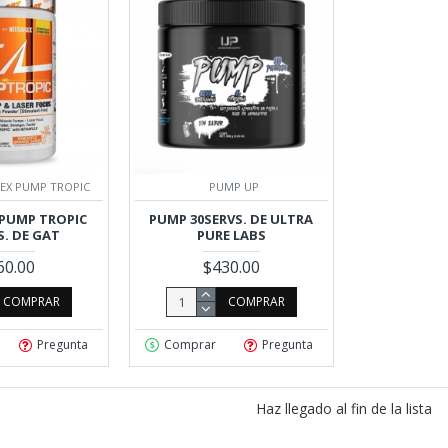
LEX PUMP TROPIC
PUMP UP
 PUMP TROPIC
PUMP 30SERVS. DE ULTRA
S. DE GAT
PURE LABS
60.00
$430.00
COMPRAR
COMPRAR
Pregunta
Comprar
Pregunta
Haz llegado al fin de la lista