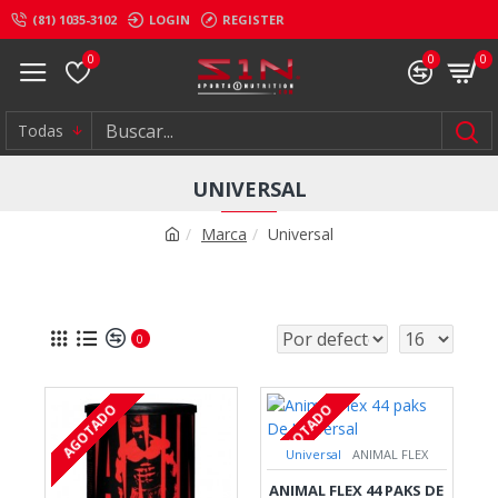
(81) 1035-3102
LOGIN
REGISTER
0
0
0
Todas
UNIVERSAL
Marca
Universal
0
AGOTADO
AGOTADO
Universal
ANIMAL FLEX
ANIMAL FLEX 44 PAKS DE