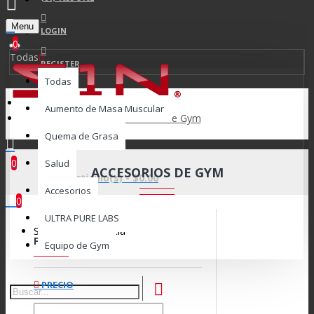
Menu
LOGIN
0
Todas
REGISTER
Todas
Aumento de Masa Muscular
Accesorios de Gym
Quema de Grasa
0
Salud
ACCESORIOS DE GYM
0 artículo(s) - $0.00
Accesorios
0
ULTRA PURE LABS
Su cesta está vacía
FILTRO
Clear
Equipo de Gym
PRECIO